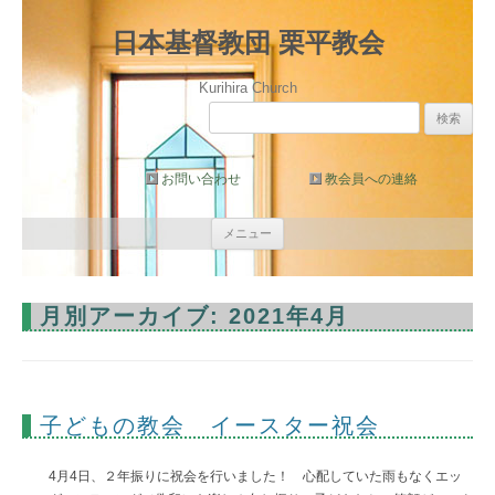
日本基督教団 栗平教会
Kurihira Church
検
索:
お問い合わせ
教会員への連絡
コ
メニュー
ン
テ
ン
ツ
へ
月別アーカイブ:
2021年4月
ス
キ
ッ
プ
子どもの教会 イースター祝会
4月4日、２年振りに祝会を行いました！ 心配していた雨もなくエッ