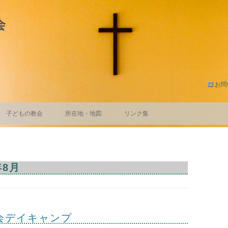
会
お問
コ
ン
子どもの教会
所在地・地図
リンク集
テ
ン
ツ
子どもの教会－ブログ
へ
ス
キ
ッ
年8月
プ
教会デイキャンプ