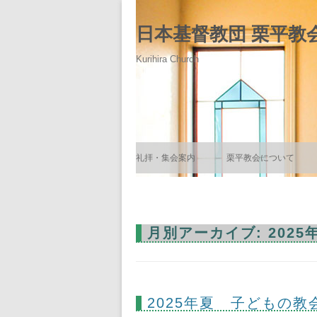
日本基督教団 栗平教
Kurihira Church
礼拝・集会案内
栗平教会について
礼拝式順
栗平教会のあゆみ
三要文
牧師紹介
月別アーカイブ:
2025
信仰告白
教会墓地
説教録音
2025年夏 子どもの