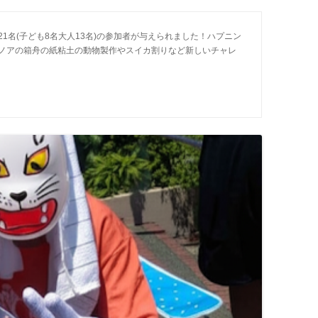
1名(子ども8名大人13名)の参加者が与えられました！ハプニン
ノアの箱舟の紙粘土の動物製作やスイカ割りなど新しいチャレ