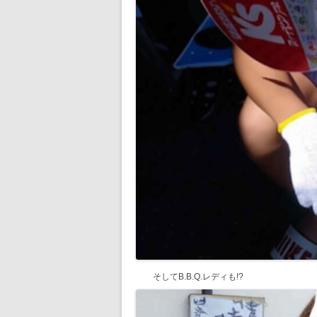
そしてB.B.Q.レディも!?