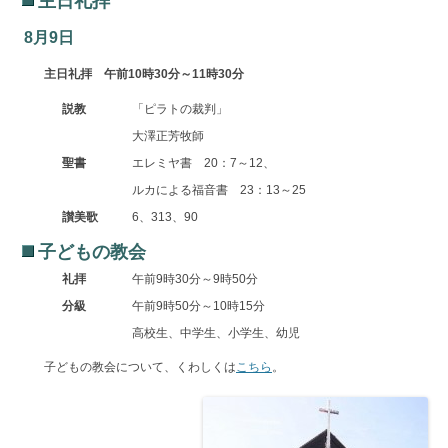
主日礼拝
8月9日
主日礼拝 午前10時30分～11時30分
説教
「ピラトの裁判」
大澤正芳牧師
聖書
エレミヤ書 20：7～12、
ルカによる福音書 23：13～25
讃美歌
6、313、90
子どもの教会
礼拝
午前9時30分～9時50分
分級
午前9時50分～10時15分
高校生、中学生、小学生、幼児
子どもの教会について、くわしくは
こちら
。