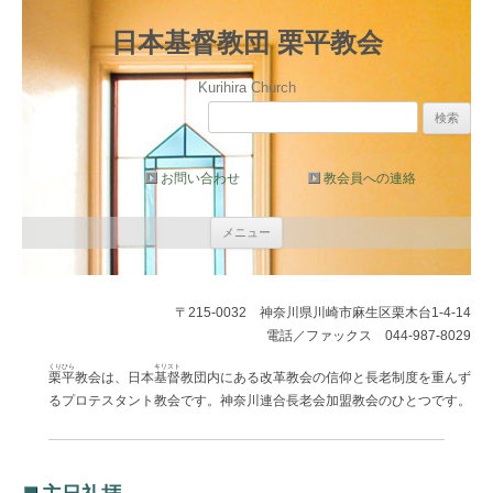
日本基督教団 栗平教会
Kurihira Church
検
索:
お問い合わせ
教会員への連絡
コ
メニュー
ン
テ
ン
ツ
へ
〒215-0032 神奈川県川崎市麻生区栗木台1-4-14
ス
キ
電話／ファックス 044-987-8029
ッ
プ
くりひら
キリスト
栗平
教会は、日本
基督
教団内にある改革教会の信仰と長老制度を重んず
るプロテスタント教会です。神奈川連合長老会加盟教会のひとつです。