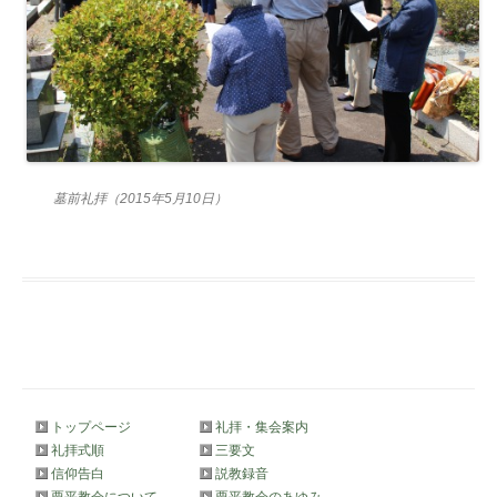
墓前礼拝（2015年5月10日）
トップページ
礼拝・集会案内
礼拝式順
三要文
信仰告白
説教録音
栗平教会について
栗平教会のあゆみ