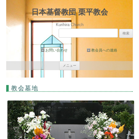
日本基督教団 栗平教会
Kurihira Church
検
索:
お問い合わせ
教会員への連絡
コ
メニュー
ン
テ
ン
ツ
へ
教会墓地
ス
キ
ッ
プ