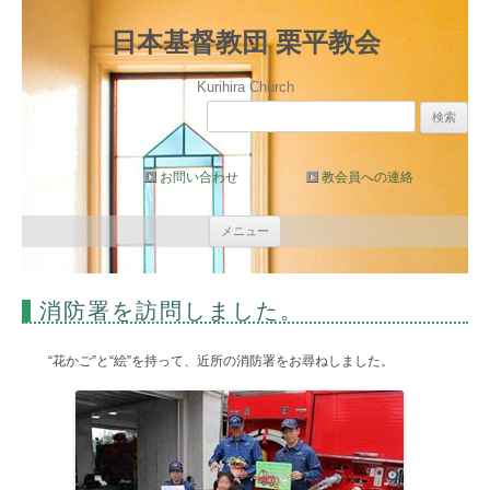
日本基督教団 栗平教会
Kurihira Church
検
索:
お問い合わせ
教会員への連絡
コ
メニュー
ン
テ
ン
ツ
へ
消防署を訪問しました。
ス
キ
ッ
プ
“花かご”と“絵”を持って、近所の消防署をお尋ねしました。