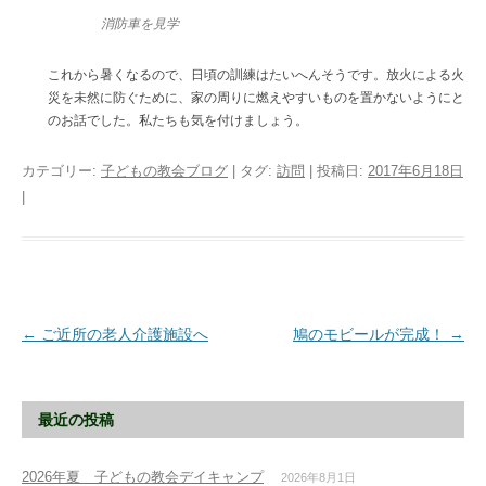
消防車を見学
これから暑くなるので、日頃の訓練はたいへんそうです。放火による火
災を未然に防ぐために、家の周りに燃えやすいものを置かないようにと
のお話でした。私たちも気を付けましょう。
カテゴリー:
子どもの教会ブログ
| タグ:
訪問
| 投稿日:
2017年6月18日
|
投
←
ご近所の老人介護施設へ
鳩のモビールが完成！
→
稿
ナ
最近の投稿
ビ
ゲ
2026年夏 子どもの教会デイキャンプ
2026年8月1日